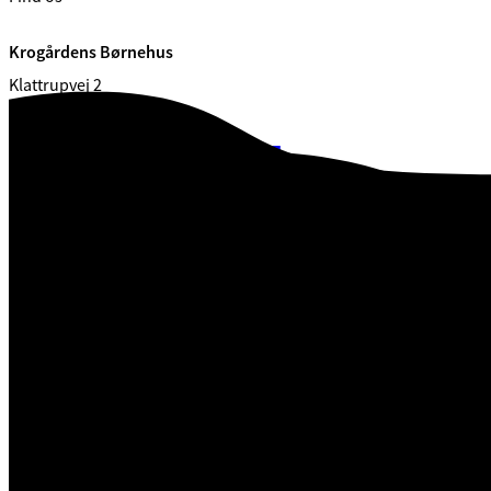
Krogårdens Børnehus
Klattrupvej 2
7000 Fredericia
CVR. 29 18 99 00