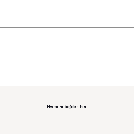
Hvem arbejder her
senest opdateret 8. juli 2025